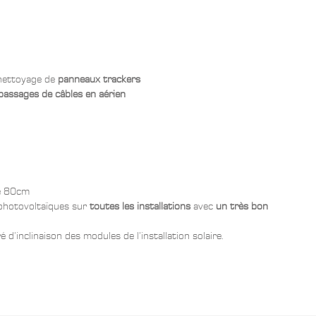
 nettoyage de
panneaux trackers
passages de câbles en aérien
de 80cm
photovoltaïques sur
toutes les installations
avec
un très bon
d’inclinaison des modules de l’installation solaire.