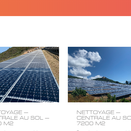
TOYAGE –
NETTOYAGE –
RALE AU SOL –
CENTRALE AU SO
0 M2
7200 M2