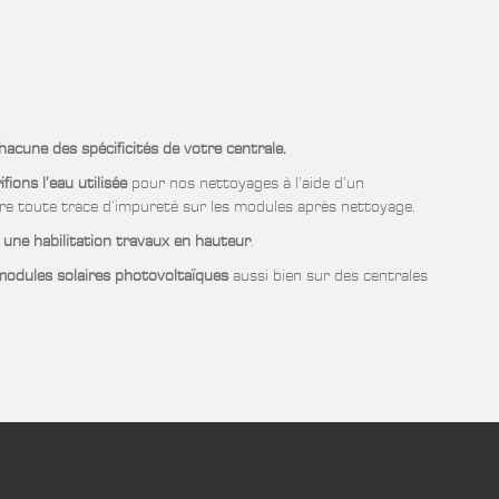
acune des spécificités de votre centrale.
fions l’eau utilisée
pour nos nettoyages à l’aide d’un
e toute trace d’impureté sur les modules après nettoyage.
 une habilitation travaux en hauteur
.
modules solaires photovoltaïques
aussi bien sur des centrales