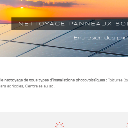
NETTOYAGE PANNEAUX SO
Entretien des pan
e nettoyage de tous types d’installations photovoltaïques :
Toitures (b
ars agricoles, Centrales au sol.