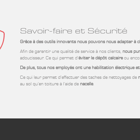
Savoir-faire et Sécurité
Grâce à des outils innovants nous pouvons nous adapter à ch
Afin de garantir une qualité de service à nos clients,
nous puri
adoucisseur. Ce qui permet d’
éviter le dépôt calcaire
ou encor
De plus, tous nos employés ont une habilitation électrique et
Ce qui leur permet d’effectuer des taches de nettoyages de
au sol qu’en toiture à l’aide de
nacelle
.