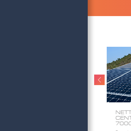
NETTOYAGE –
NET
CENTRALE AU SOL –
CENT
75 000 M2
700