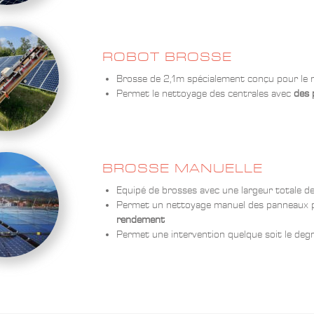
ROBOT BROSSE
Brosse de 2,1m spécialement conçu pour le
Permet le nettoyage des centrales avec
des 
BROSSE MANUELLE
Equipé de brosses avec une largeur totale 
Permet un nettoyage manuel des panneaux 
rendement
Permet une intervention quelque soit le degré 