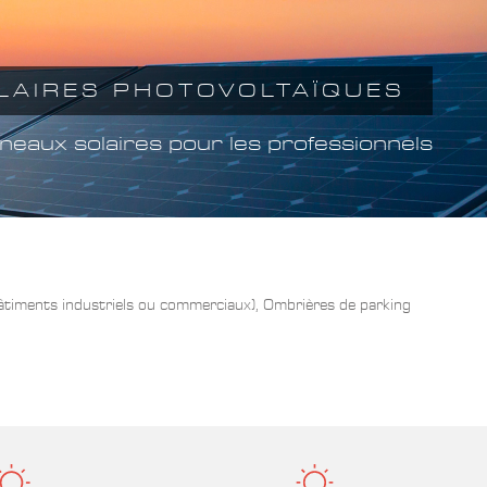
LAIRES PHOTOVOLTAÏQUES
neaux solaires pour les professionnels
âtiments industriels ou commerciaux), Ombrières de parking