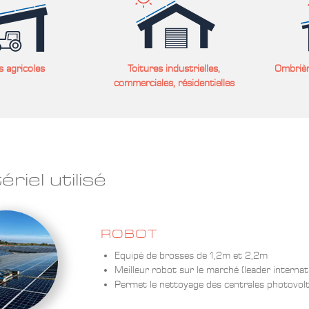
 agricoles
Toitures industrielles,
Ombrièr
commerciales, résidentielles
riel utilisé
ROBOT
Equipé de brosses de 1,2m et 2,2m
Meilleur robot sur le marché (leader internat
Permet le nettoyage des centrales photovolta