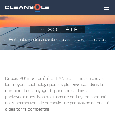
LA SOCIÉTÉ
Entretien des centrales photovoltaiques
Depuis 2018, la société CLEAN SOLE met en œuvre
les moyens technologiques les plus avancés dans le
domaine du nettoyage de panneaux solaires
photovoltaïques. Nos solutions de nettoyage robotisé
nous permettent de garantir une prestation de qualité
à des tarifs compétitifs.