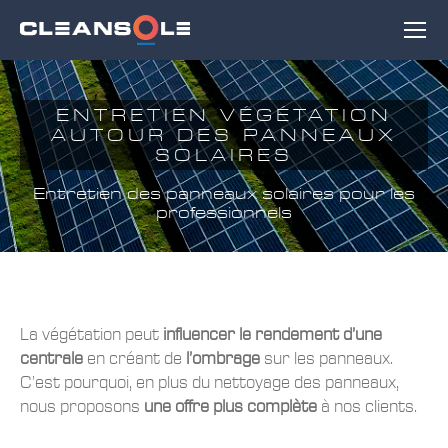
ENTRETIEN VÉGÉTATION
AUTOUR DES PANNEAUX
SOLAIRES
Entretien des panneaux solaires pour les
professionnels
La végétation peut
influencer le rendement d’une
centrale
en créant de
l’ombrage
sur les panneaux.
C’est pourquoi, en plus du nettoyage des panneaux,
nous proposons
une offre plus complète
à nos clients.