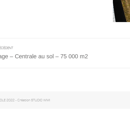
tion
ÉCÉDENT
age – Centrale au sol – 75 000 m2
Projet
ntaire
similai
OLE 2022 - Création STUDIO WMI