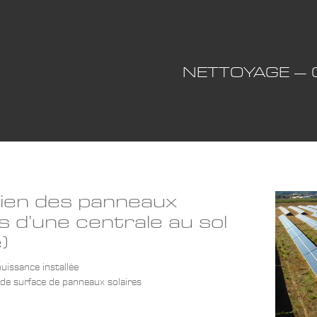
NETTOYAGE – 
ien des panneaux
s d’une centrale au sol
)
issance installée
e surface de panneaux solaires