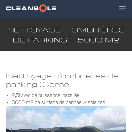
NETTOYAGE – OMBRIÈRES
DE PARKING – 5000 M2
Nettoyage d’ombrières de
parking (Corse)
2,5MWc de puissance installée
5000 m2 de surface de panneaux solaires